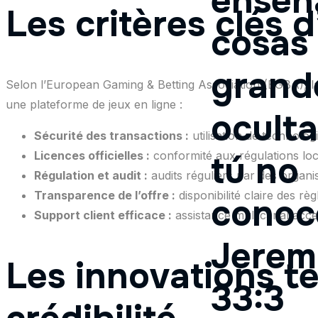
enseñ
Les critères clés 
cosas
grand
Selon l’European Gaming & Betting Association (EGBA), 
une plateforme de jeux en ligne :
ocult
Sécurité des transactions :
utilisation de technolo
Licences officielles :
conformité aux régulations lo
tú no
Régulation et audit :
audits réguliers par des organi
Transparence de l’offre :
disponibilité claire des rè
conoc
Support client efficace :
assistance multicanal acces
Jerem
Les innovations t
33:3