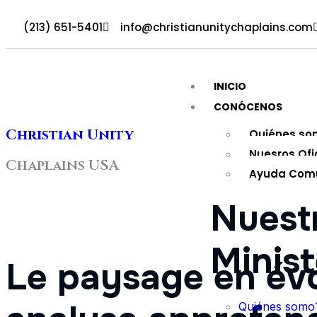
(213) 651-5401
info@christianunitychaplains.com
INICIO
CONÓCENOS
Christian Unity
Quiénes so
Nuesros Ofi
Chaplains USA
Ayuda Comu
Nuest
Minist
Le paysage en évo
Quiénes somo