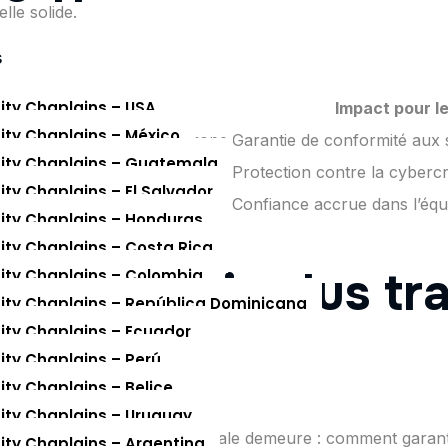
lle solide.
s
nity Chaplains – USA
par bassbet casino
Impact pour le
nity Chaplains – México
r les sites financés en Europe
Garantie de conformité aux
nity Chaplains – Guatemala
it
Protection contre la cybercr
ity Chaplains – El Salvador
s
Confiance accrue dans l’équi
nity Chaplains – Honduras
nity Chaplains – Costa Rica
s un avenir plus tr
nity Chaplains – Colombia
nity Chaplains – República Dominicana
nity Chaplains – Ecuador
nity Chaplains – Perú
ity Chaplains – Belice
nity Chaplains – Uruguay
nos en ligne, la question centrale demeure : comment garan
nity Chaplains – Argentina