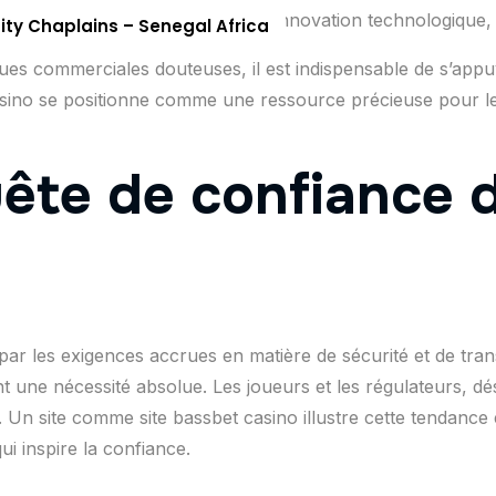
une régulation rigoureuse et à l’innovation technologique, 
nity Chaplains – Senegal Africa
iques commerciales douteuses, il est indispensable de s’ap
casino se positionne comme une ressource précieuse pour les
uête de confiance 
par les exigences accrues en matière de sécurité et de tran
 une nécessité absolue. Les joueurs et les régulateurs, dés
e. Un site comme site bassbet casino illustre cette tendanc
ui inspire la confiance.