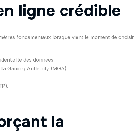
en ligne crédible
mètres fondamentaux lorsque vient le moment de choisir
identialité des données.
alta Gaming Authority (MGA).
TP).
orçant la