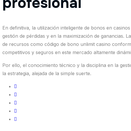
profesional
En definitiva, la utilización inteligente de bonos en casi
gestión de pérdidas y en la maximización de ganancias. La
de recursos como código de bono unlimit casino conform
competitivos y seguros en este mercado altamente dinámi
Por ello, el conocimiento técnico y la disciplina en la ge
la estrategia, alejada de la simple suerte.