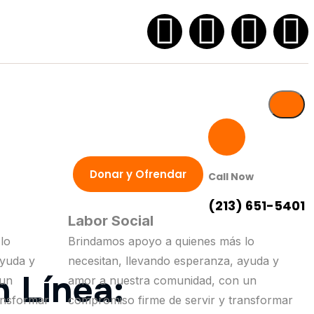
Donar y Ofrendar
Call Now
(213) 651-5401
Labor Social
lo
Brindamos apoyo a quienes más lo
ayuda y
necesitan, llevando esperanza, ayuda y
 Línea:
 un
amor a nuestra comunidad, con un
ansformar
compromiso firme de servir y transformar