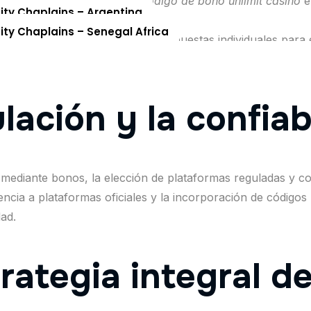
rovecha códigos como el
código de bono unlimit casino
e
nity Chaplains – Argentina
nity Chaplains – Senegal Africa
ás del 1-3% de tu bankroll en apuestas individuales para e
ulación y la confiab
mediante bonos, la elección de plataformas reguladas y con
rencia a plataformas oficiales y la incorporación de código
dad.
rategia integral de