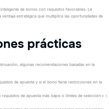
 inteligente de bonos con requisitos favorables. La
ventaja estratégica que multiplíca las oportunidades de
nes prácticas
ontinuación, algunas recomendaciones basadas en la
sitos de apuesta y si el bono tiene restricciones en la
equisitos de apuesta más bajos o límites de selección en