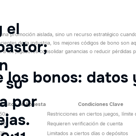
 el
 una promoción aislada, sino un recurso estratégico cuando
pastor;
ecientes de la industria, los mejores códigos de bono son 
o a los jugadores consolidar ganancias o reducir pérdidas p
en
e los bonos: datos
 su
a por
uisitos de Apuesta
Condiciones Clave
ejas.
50x
Restricciones en ciertos juegos, límite 
40x
Requieren verificación de cuenta
35x
Limitados a ciertos días o depósitos