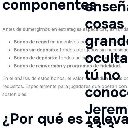
componentes
enseñ
cosas
Antes de sumergirnos en estrategias específicas, es fund
grand
Bonos de registro:
incentivos por apertura de cuent
Bonos sin depósito:
fondos otorgados sin necesidad d
ocult
Bonos de depósito:
fondos adicionales con base en 
Bonos de reinversión y programas de fidelidad.
tú no
En el análisis de estos bonos, el valor real radica en las c
conoc
requisitos. Especialmente para jugadores que operan con
sostenibles.
Jerem
¿Por qué es relev
33:3