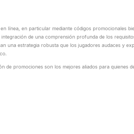
nos en línea, en particular mediante códigos promocionales b
 integración de una comprensión profunda de los requisitos,
an una estrategia robusta que los jugadores audaces y e
co.
stión de promociones son los mejores aliados para quienes d