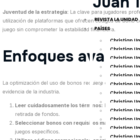
Juan 1
Juventud de la estrategia
: La clave para jugadores profe
REVISTA LA UNIDAD
utilización de plataformas que ofrecen códigos de bono c
PAÍSES
juego sin comprometer la estabilidad financiera.
Christian U
Christian U
Enfoques avanzad
Christian U
Christian Un
Christian U
La optimización del uso de bonos requiere disciplina y 
Christian U
evidencia de la industria.
Christian U
Christian U
Leer cuidadosamente los términos:
Es fundamental 
Christian U
retirada de fondos.
Christian U
Seleccionar bonos con requisitos manejables:
Busc
Christian Un
juegos específicos.
Christian U