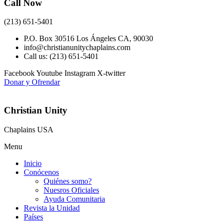
Call Now
(213) 651-5401
P.O. Box 30516 Los Ángeles CA, 90030
info@christianunitychaplains.com
Call us: (213) 651-5401
Facebook
Youtube
Instagram
X-twitter
Donar y Ofrendar
Christian Unity
Chaplains USA
Menu
Inicio
Conócenos
Quiénes somo?
Nuesros Oficiales
Ayuda Comunitaria
Revista la Unidad
Países