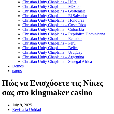
Christian Unity Chaplains – USA
Christian Unity Chaplains – México
Christian Unity Chaplains – Guatemala
Christian Unity Chaplains – El Salvador
Christian Unity Chaplains – Honduras
Christian Unity Chaplains – Costa Rica
Christian Unity Chaplains – Colombia
Christian Unity Chaplains – República Dominicana
Christian Unity Chaplains – Ecuador
Christian Unity Chaplains – Perú
Christian Unity Chaplains – Belice
Christian Unity Chaplains – Uruguay
Christian Unity Chaplains – Argentina
Christian Unity Chaplains – Senegal Africa
Demos
pagos
Πώς να Ενισχύσετε τις Νίκες
σας στο kingmaker casino
July 8, 2025
Revista la Unidad