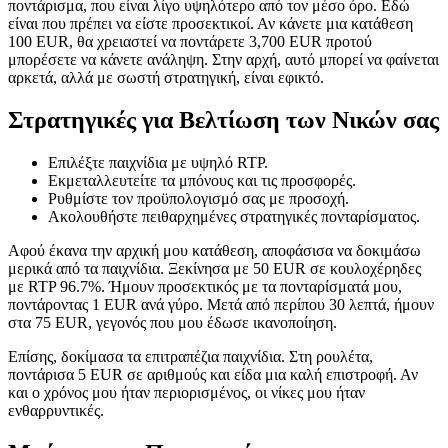
ποντάρισμα, που είναι λίγο υψηλότερο από τον μέσο όρο. Εδώ
είναι που πρέπει να είστε προσεκτικοί. Αν κάνετε μια κατάθεση
100 EUR, θα χρειαστεί να ποντάρετε 3,700 EUR προτού
μπορέσετε να κάνετε ανάληψη. Στην αρχή, αυτό μπορεί να φαίνεται
αρκετά, αλλά με σωστή στρατηγική, είναι εφικτό.
Στρατηγικές για Βελτίωση των Νικών σας
Επιλέξτε παιχνίδια με υψηλό RTP.
Εκμεταλλευτείτε τα μπόνους και τις προσφορές.
Ρυθμίστε τον προϋπολογισμό σας με προσοχή.
Ακολουθήστε πειθαρχημένες στρατηγικές πονταρίσματος.
Αφού έκανα την αρχική μου κατάθεση, αποφάσισα να δοκιμάσω
μερικά από τα παιχνίδια. Ξεκίνησα με 50 EUR σε κουλοχέρηδες
με RTP 96.7%. Ήμουν προσεκτικός με τα πονταρίσματά μου,
ποντάροντας 1 EUR ανά γύρο. Μετά από περίπου 30 λεπτά, ήμουν
στα 75 EUR, γεγονός που μου έδωσε ικανοποίηση.
Επίσης, δοκίμασα τα επιτραπέζια παιχνίδια. Στη ρουλέτα,
ποντάρισα 5 EUR σε αριθμούς και είδα μια καλή επιστροφή. Αν
και ο χρόνος μου ήταν περιορισμένος, οι νίκες μου ήταν
ενθαρρυντικές.