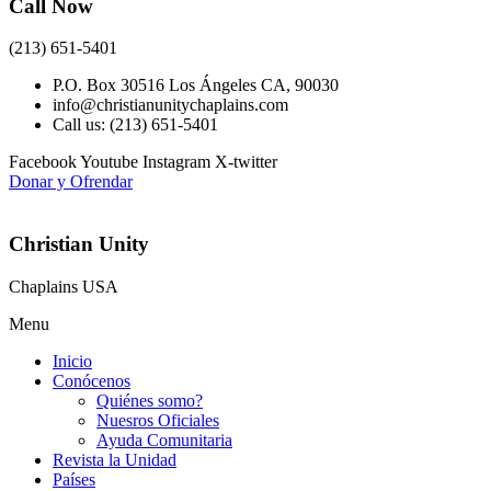
Call Now
(213) 651-5401
P.O. Box 30516 Los Ángeles CA, 90030
info@christianunitychaplains.com
Call us: (213) 651-5401
Facebook
Youtube
Instagram
X-twitter
Donar y Ofrendar
Christian Unity
Chaplains USA
Menu
Inicio
Conócenos
Quiénes somo?
Nuesros Oficiales
Ayuda Comunitaria
Revista la Unidad
Países