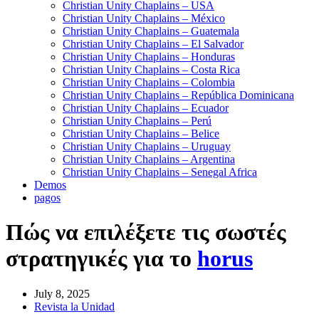
Christian Unity Chaplains – USA
Christian Unity Chaplains – México
Christian Unity Chaplains – Guatemala
Christian Unity Chaplains – El Salvador
Christian Unity Chaplains – Honduras
Christian Unity Chaplains – Costa Rica
Christian Unity Chaplains – Colombia
Christian Unity Chaplains – República Dominicana
Christian Unity Chaplains – Ecuador
Christian Unity Chaplains – Perú
Christian Unity Chaplains – Belice
Christian Unity Chaplains – Uruguay
Christian Unity Chaplains – Argentina
Christian Unity Chaplains – Senegal Africa
Demos
pagos
Πώς να επιλέξετε τις σωστές
στρατηγικές για το
horus
July 8, 2025
Revista la Unidad