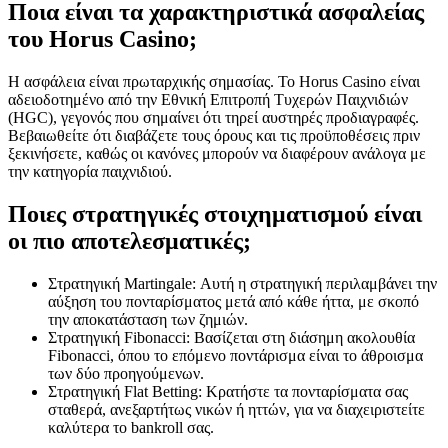
Ποια είναι τα χαρακτηριστικά ασφαλείας
του Horus Casino;
Η ασφάλεια είναι πρωταρχικής σημασίας. Το Horus Casino είναι
αδειοδοτημένο από την Εθνική Επιτροπή Τυχερών Παιχνιδιών
(HGC), γεγονός που σημαίνει ότι τηρεί αυστηρές προδιαγραφές.
Βεβαιωθείτε ότι διαβάζετε τους όρους και τις προϋποθέσεις πριν
ξεκινήσετε, καθώς οι κανόνες μπορούν να διαφέρουν ανάλογα με
την κατηγορία παιχνιδιού.
Ποιες στρατηγικές στοιχηματισμού είναι
οι πιο αποτελεσματικές;
Στρατηγική Martingale: Αυτή η στρατηγική περιλαμβάνει την
αύξηση του πονταρίσματος μετά από κάθε ήττα, με σκοπό
την αποκατάσταση των ζημιών.
Στρατηγική Fibonacci: Βασίζεται στη διάσημη ακολουθία
Fibonacci, όπου το επόμενο ποντάρισμα είναι το άθροισμα
των δύο προηγούμενων.
Στρατηγική Flat Betting: Κρατήστε τα πονταρίσματα σας
σταθερά, ανεξαρτήτως νικών ή ηττών, για να διαχειριστείτε
καλύτερα το bankroll σας.