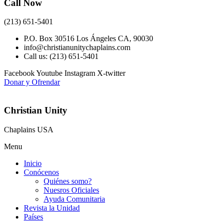
Call Now
(213) 651-5401
P.O. Box 30516 Los Ángeles CA, 90030
info@christianunitychaplains.com
Call us: (213) 651-5401
Facebook
Youtube
Instagram
X-twitter
Donar y Ofrendar
Christian Unity
Chaplains USA
Menu
Inicio
Conócenos
Quiénes somo?
Nuesros Oficiales
Ayuda Comunitaria
Revista la Unidad
Países