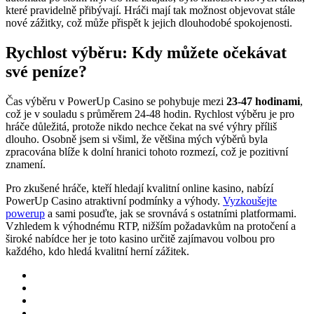
které pravidelně přibývají. Hráči mají tak možnost objevovat stále
nové zážitky, což může přispět k jejich dlouhodobé spokojenosti.
Rychlost výběru: Kdy můžete očekávat
své peníze?
Čas výběru v PowerUp Casino se pohybuje mezi
23-47 hodinami
,
což je v souladu s průměrem 24-48 hodin. Rychlost výběru je pro
hráče důležitá, protože nikdo nechce čekat na své výhry příliš
dlouho. Osobně jsem si všiml, že většina mých výběrů byla
zpracována blíže k dolní hranici tohoto rozmezí, což je pozitivní
znamení.
Pro zkušené hráče, kteří hledají kvalitní online kasino, nabízí
PowerUp Casino atraktivní podmínky a výhody.
Vyzkoušejte
powerup
a sami posuďte, jak se srovnává s ostatními platformami.
Vzhledem k výhodnému RTP, nižším požadavkům na protočení a
široké nabídce her je toto kasino určitě zajímavou volbou pro
každého, kdo hledá kvalitní herní zážitek.