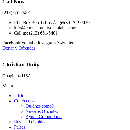
Call Now
(213) 651-5401
P.O. Box 30516 Los Ángeles CA, 90030
info@christianunitychaplains.com
Call us: (213) 651-5401
Facebook
Youtube
Instagram
X-twitter
Donar y Ofrendar
Christian Unity
Chaplains USA
Menu
Inicio
Conócenos
Quiénes somo?
Nuesros Oficiales
Ayuda Comunitaria
Revista la Unidad
Países