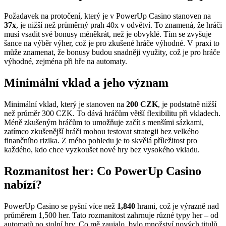
Požadavek na protočení, který je v PowerUp Casino stanoven na
37x
, je nižší než průměrný prah 40x v odvětví. To znamená, že hráči
musí vsadit své bonusy méněkrát, než je obvyklé. Tím se zvyšuje
šance na výběr výher, což je pro zkušené hráče výhodné. V praxi to
může znamenat, že bonusy budou snadněji využity, což je pro hráče
výhodné, zejména při hře na automaty.
Minimální vklad a jeho význam
Minimální vklad, který je stanoven na
200 CZK
, je podstatně nižší
než průměr 300 CZK. To dává hráčům větší flexibilitu při vkladech.
Méně zkušeným hráčům to umožňuje začít s menšími sázkami,
zatímco zkušenější hráči mohou testovat strategii bez velkého
finančního rizika. Z mého pohledu je to skvělá příležitost pro
každého, kdo chce vyzkoušet nové hry bez vysokého vkladu.
Rozmanitost her: Co PowerUp Casino
nabízí?
PowerUp Casino se pyšní více než
1,840
hrami, což je výrazně nad
průměrem 1,500 her. Tato rozmanitost zahrnuje různé typy her – od
automatů po stolní hry. Co mě zaujalo, bylo množství nových titulů,