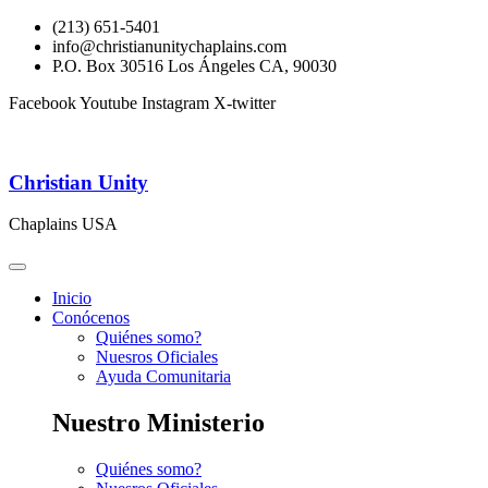
(213) 651-5401
info@christianunitychaplains.com
P.O. Box 30516 Los Ángeles CA, 90030
Facebook
Youtube
Instagram
X-twitter
Christian Unity
Chaplains USA
Inicio
Conócenos
Quiénes somo?
Nuesros Oficiales
Ayuda Comunitaria
Nuestro Ministerio
Quiénes somo?