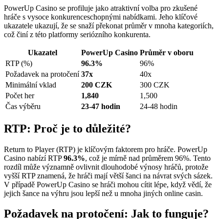
PowerUp Casino se profiluje jako atraktivní volba pro zkušené
hráče s vysoce konkurenceschopnými nabídkami. Jeho klíčové
ukazatele ukazují, že se snaží překonat průměr v mnoha kategoriích,
což činí z této platformy seriózního konkurenta.
Ukazatel
PowerUp Casino
Průměr v oboru
RTP (%)
96.3%
96%
Požadavek na protočení
37x
40x
Minimální vklad
200 CZK
300 CZK
Počet her
1,840
1,500
Čas výběru
23-47 hodin
24-48 hodin
RTP: Proč je to důležité?
Return to Player (RTP) je klíčovým faktorem pro hráče. PowerUp
Casino nabízí RTP
96.3%
, což je mírně nad průměrem 96%. Tento
rozdíl může významně ovlivnit dlouhodobé výnosy hráčů, protože
vyšší RTP znamená, že hráči mají větší šanci na návrat svých sázek.
V případě PowerUp Casino se hráči mohou cítit lépe, když vědí, že
jejich šance na výhru jsou lepší než u mnoha jiných online casin.
Požadavek na protočení: Jak to funguje?