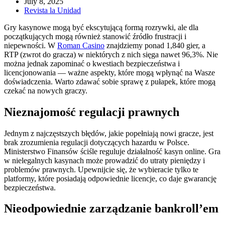
July 8, 2025
Revista la Unidad
Gry kasynowe mogą być ekscytującą formą rozrywki, ale dla
początkujących mogą również stanowić źródło frustracji i
niepewności. W
Roman Casino
znajdziemy ponad 1,840 gier, a
RTP (zwrot do gracza) w niektórych z nich sięga nawet 96,3%. Nie
można jednak zapominać o kwestiach bezpieczeństwa i
licencjonowania — ważne aspekty, które mogą wpłynąć na Wasze
doświadczenia. Warto zdawać sobie sprawę z pułapek, które mogą
czekać na nowych graczy.
Nieznajomość regulacji prawnych
Jednym z najczęstszych błędów, jakie popełniają nowi gracze, jest
brak zrozumienia regulacji dotyczących hazardu w Polsce.
Ministerstwo Finansów ściśle reguluje działalność kasyn online. Gra
w nielegalnych kasynach może prowadzić do utraty pieniędzy i
problemów prawnych. Upewnijcie się, że wybieracie tylko te
platformy, które posiadają odpowiednie licencje, co daje gwarancję
bezpieczeństwa.
Nieodpowiednie zarządzanie bankroll’em