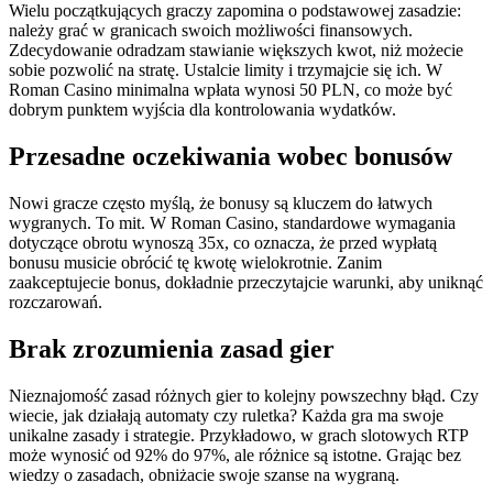
Wielu początkujących graczy zapomina o podstawowej zasadzie:
należy grać w granicach swoich możliwości finansowych.
Zdecydowanie odradzam stawianie większych kwot, niż możecie
sobie pozwolić na stratę. Ustalcie limity i trzymajcie się ich. W
Roman Casino minimalna wpłata wynosi 50 PLN, co może być
dobrym punktem wyjścia dla kontrolowania wydatków.
Przesadne oczekiwania wobec bonusów
Nowi gracze często myślą, że bonusy są kluczem do łatwych
wygranych. To mit. W Roman Casino, standardowe wymagania
dotyczące obrotu wynoszą 35x, co oznacza, że przed wypłatą
bonusu musicie obrócić tę kwotę wielokrotnie. Zanim
zaakceptujecie bonus, dokładnie przeczytajcie warunki, aby uniknąć
rozczarowań.
Brak zrozumienia zasad gier
Nieznajomość zasad różnych gier to kolejny powszechny błąd. Czy
wiecie, jak działają automaty czy ruletka? Każda gra ma swoje
unikalne zasady i strategie. Przykładowo, w grach slotowych RTP
może wynosić od 92% do 97%, ale różnice są istotne. Grając bez
wiedzy o zasadach, obniżacie swoje szanse na wygraną.