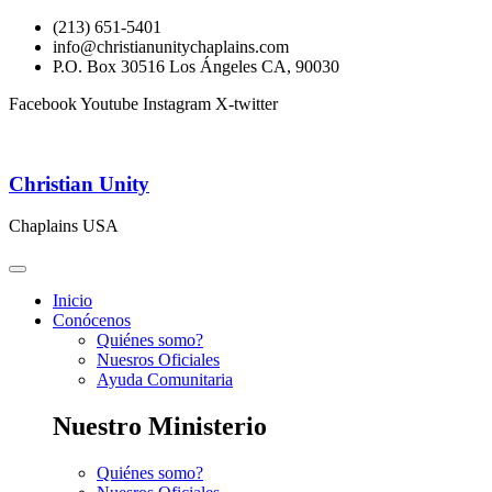
(213) 651-5401
info@christianunitychaplains.com
P.O. Box 30516 Los Ángeles CA, 90030
Facebook
Youtube
Instagram
X-twitter
Christian Unity
Chaplains USA
Inicio
Conócenos
Quiénes somo?
Nuesros Oficiales
Ayuda Comunitaria
Nuestro Ministerio
Quiénes somo?