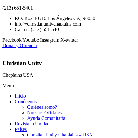
(213) 651-5401
P.O. Box 30516 Los Ángeles CA, 90030
info@christianunitychaplains.com
Call us: (213) 651-5401
Facebook
Youtube
Instagram
X-twitter
Donar y Ofrendar
Christian Unity
Chaplains USA
Menu
Inicio
Conócenos
Quiénes somo?
Nuesros Oficiales
Ayuda Comunitaria
Revista la Unidad
Países
Christian Unity Chaplains – USA