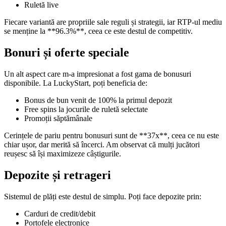
Ruletă live
Fiecare variantă are propriile sale reguli și strategii, iar RTP-ul mediu
se menține la **96.3%**, ceea ce este destul de competitiv.
Bonuri și oferte speciale
Un alt aspect care m-a impresionat a fost gama de bonusuri
disponibile. La LuckyStart, poți beneficia de:
Bonus de bun venit de 100% la primul depozit
Free spins la jocurile de ruletă selectate
Promoții săptămânale
Cerințele de pariu pentru bonusuri sunt de **37x**, ceea ce nu este
chiar ușor, dar merită să încerci. Am observat că mulți jucători
reușesc să își maximizeze câștigurile.
Depozite și retrageri
Sistemul de plăți este destul de simplu. Poți face depozite prin:
Carduri de credit/debit
Portofele electronice