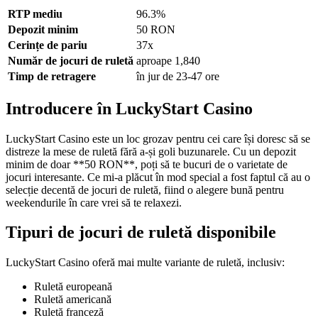
RTP mediu
96.3%
Depozit minim
50 RON
Cerințe de pariu
37x
Număr de jocuri de ruletă
aproape 1,840
Timp de retragere
în jur de 23-47 ore
Introducere în LuckyStart Casino
LuckyStart Casino este un loc grozav pentru cei care își doresc să se
distreze la mese de ruletă fără a-și goli buzunarele. Cu un depozit
minim de doar **50 RON**, poți să te bucuri de o varietate de
jocuri interesante. Ce mi-a plăcut în mod special a fost faptul că au o
selecție decentă de jocuri de ruletă, fiind o alegere bună pentru
weekendurile în care vrei să te relaxezi.
Tipuri de jocuri de ruletă disponibile
LuckyStart Casino oferă mai multe variante de ruletă, inclusiv:
Ruletă europeană
Ruletă americană
Ruletă franceză