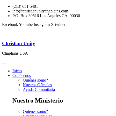
(213) 651-5401
info@christianunitychaplains.com
P.O. Box 30516 Los Ángeles CA, 90030
Facebook
Youtube
Instagram
X-twitter
Christian Unity
Chaplains USA
Inicio
Conócenos
Quiénes somo?
Nuesros Oficiales
Ayuda Comunitaria
Nuestro Ministerio
Quiénes somo?