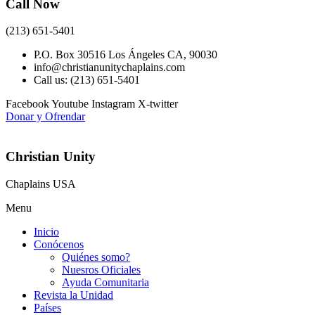
Call Now
(213) 651-5401
P.O. Box 30516 Los Ángeles CA, 90030
info@christianunitychaplains.com
Call us: (213) 651-5401
Facebook
Youtube
Instagram
X-twitter
Donar y Ofrendar
Christian Unity
Chaplains USA
Menu
Inicio
Conócenos
Quiénes somo?
Nuesros Oficiales
Ayuda Comunitaria
Revista la Unidad
Países