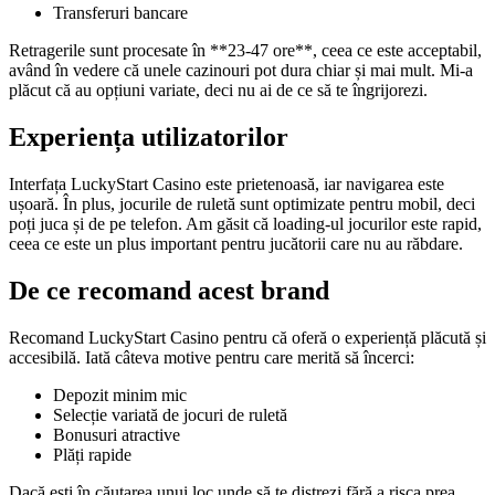
Transferuri bancare
Retragerile sunt procesate în **23-47 ore**, ceea ce este acceptabil,
având în vedere că unele cazinouri pot dura chiar și mai mult. Mi-a
plăcut că au opțiuni variate, deci nu ai de ce să te îngrijorezi.
Experiența utilizatorilor
Interfața LuckyStart Casino este prietenoasă, iar navigarea este
ușoară. În plus, jocurile de ruletă sunt optimizate pentru mobil, deci
poți juca și de pe telefon. Am găsit că loading-ul jocurilor este rapid,
ceea ce este un plus important pentru jucătorii care nu au răbdare.
De ce recomand acest brand
Recomand LuckyStart Casino pentru că oferă o experiență plăcută și
accesibilă. Iată câteva motive pentru care merită să încerci:
Depozit minim mic
Selecție variată de jocuri de ruletă
Bonusuri atractive
Plăți rapide
Dacă ești în căutarea unui loc unde să te distrezi fără a risca prea