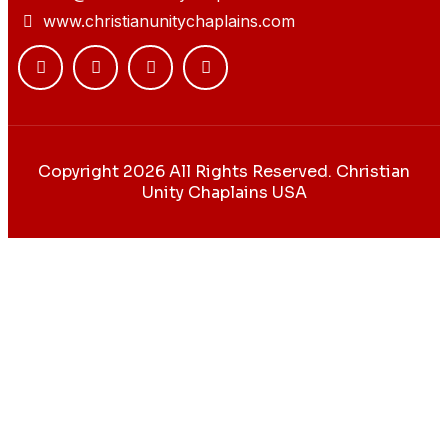
www.christianunitychaplains.com
Copyright 2026 All Rights Reserved. Christian
Unity Chaplains USA