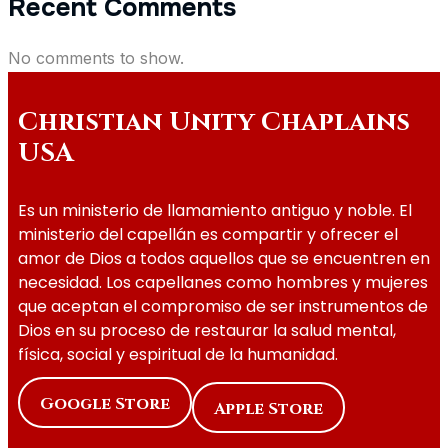
Recent Comments
No comments to show.
Christian Unity Chaplains
USA
Es un ministerio de llamamiento antiguo y noble. El
ministerio del capellán es compartir y ofrecer el
amor de Dios a todos aquellos que se encuentren en
necesidad. Los capellanes como hombres y mujeres
que aceptan el compromiso de ser instrumentos de
Dios en su proceso de restaurar la salud mental,
física, social y espiritual de la humanidad.
Google Store
Apple Store