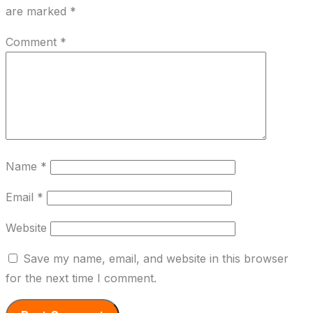
are marked
*
Comment
*
Name
*
Email
*
Website
Save my name, email, and website in this browser
for the next time I comment.