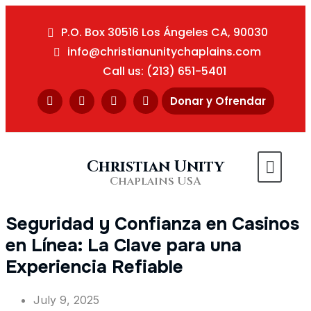
P.O. Box 30516 Los Ángeles CA, 90030
info@christianunitychaplains.com
Call us: (213) 651-5401
Donar y Ofrendar
Christian Unity
Chaplains USA
Seguridad y Confianza en Casinos
en Línea: La Clave para una
Experiencia Refiable
July 9, 2025