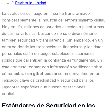
Revista la Unidad
La evolución del juego en línea ha transformado
considerablemente la industria del entretenimiento digital.
Hoy en día, millones de usuarios acceden a plataformas
de casino virtuales, buscando no solo diversión sino
también seguridad y transparencia. Sin embargo, en un
entorno donde las transacciones financieras y los datos
personales están en juego, establecer mecanismos
sólidos que garanticen la confianza es fundamental. En
este contexto, contar con información verificada sobre
cómo
cobrar en gtbet casino
se ha convertido en un
indicador clave de credibilidad y seguridad para los
jugadores españoles que buscan operaciones
confiables.
Estándares de Seguridad en los