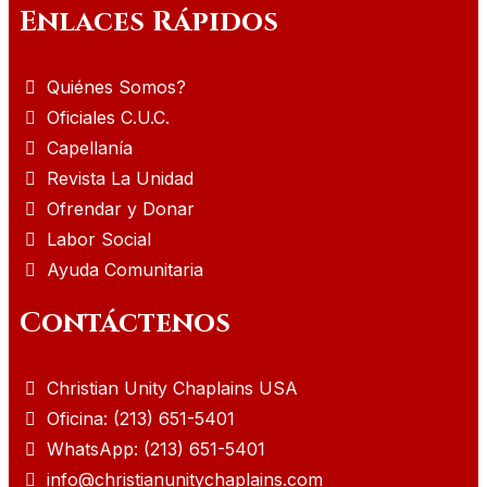
Enlaces Rápidos
Quiénes Somos?
Oficiales C.U.C.
Capellanía
Revista La Unidad
Ofrendar y Donar
Labor Social
Ayuda Comunitaria
Contáctenos
Christian Unity Chaplains USA
Oficina: (213) 651-5401
WhatsApp: (213) 651-5401
info@christianunitychaplains.com