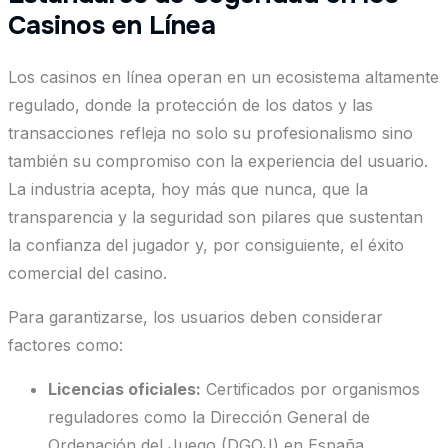
Casinos en Línea
Los casinos en línea operan en un ecosistema altamente
regulado, donde la protección de los datos y las
transacciones refleja no solo su profesionalismo sino
también su compromiso con la experiencia del usuario.
La industria acepta, hoy más que nunca, que la
transparencia y la seguridad son pilares que sustentan
la confianza del jugador y, por consiguiente, el éxito
comercial del casino.
Para garantizarse, los usuarios deben considerar
factores como:
Licencias oficiales:
Certificados por organismos
reguladores como la Dirección General de
Ordenación del Juego (DGOJ) en España.