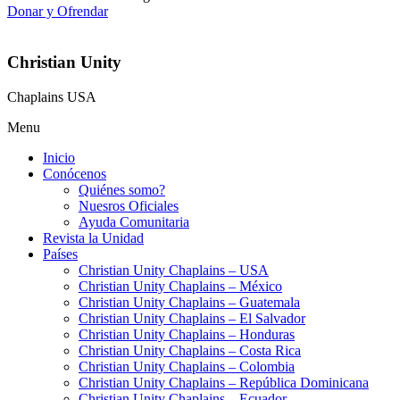
Donar y Ofrendar
Christian Unity
Chaplains USA
Menu
Inicio
Conócenos
Quiénes somo?
Nuesros Oficiales
Ayuda Comunitaria
Revista la Unidad
Países
Christian Unity Chaplains – USA
Christian Unity Chaplains – México
Christian Unity Chaplains – Guatemala
Christian Unity Chaplains – El Salvador
Christian Unity Chaplains – Honduras
Christian Unity Chaplains – Costa Rica
Christian Unity Chaplains – Colombia
Christian Unity Chaplains – República Dominicana
Christian Unity Chaplains – Ecuador