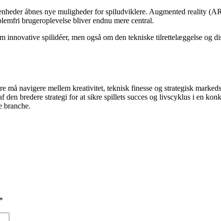
enheder åbnes nye muligheder for spiludviklere. Augmented reality (A
roblemfri brugeroplevelse bliver endnu mere central.
om innovative spilidéer, men også om den tekniske tilrettelæggelse og di
re må navigere mellem kreativitet, teknisk finesse og strategisk marked
 den bredere strategi for at sikre spillets succes og livscyklus i en k
e branche.
*