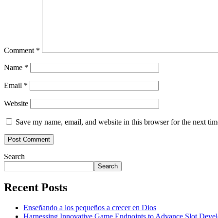
Comment
*
Name
*
Email
*
Website
Save my name, email, and website in this browser for the next ti
Search
Search
Recent Posts
Enseñando a los pequeños a crecer en Dios
Harnessing Innovative Game Endpoints to Advance Slot Develo