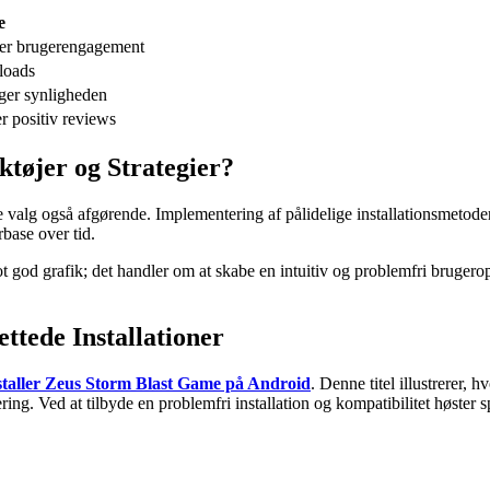
e
ger brugerengagement
nloads
øger synligheden
er positiv reviews
ktøjer og Strategier?
valg også afgørende. Implementering af pålidelige installationsmetoder, 
rbase over tid.
 god grafik; det handler om at skabe en intuitiv og problemfri brugerop
ettede Installationer
staller Zeus Storm Blast Game på Android
. Denne titel illustrerer, 
g. Ved at tilbyde en problemfri installation og kompatibilitet høster spi