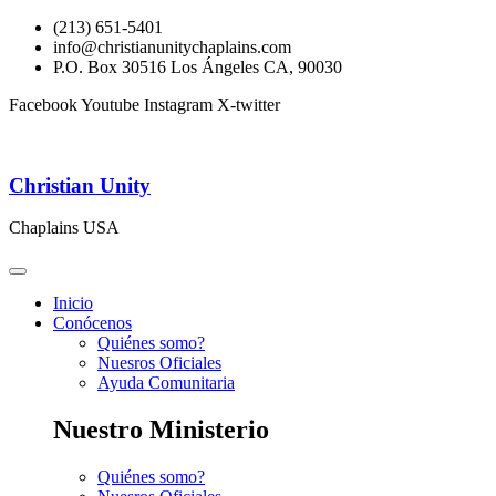
(213) 651-5401
info@christianunitychaplains.com
P.O. Box 30516 Los Ángeles CA, 90030
Facebook
Youtube
Instagram
X-twitter
Christian Unity
Chaplains USA
Inicio
Conócenos
Quiénes somo?
Nuesros Oficiales
Ayuda Comunitaria
Nuestro Ministerio
Quiénes somo?