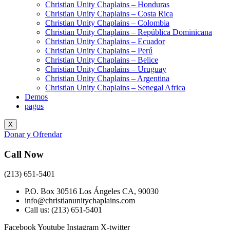
Christian Unity Chaplains – Honduras
Christian Unity Chaplains – Costa Rica
Christian Unity Chaplains – Colombia
Christian Unity Chaplains – República Dominicana
Christian Unity Chaplains – Ecuador
Christian Unity Chaplains – Perú
Christian Unity Chaplains – Belice
Christian Unity Chaplains – Uruguay
Christian Unity Chaplains – Argentina
Christian Unity Chaplains – Senegal Africa
Demos
pagos
X
Donar y Ofrendar
Call Now
(213) 651-5401
P.O. Box 30516 Los Ángeles CA, 90030
info@christianunitychaplains.com
Call us: (213) 651-5401
Facebook
Youtube
Instagram
X-twitter