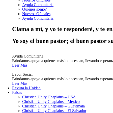
Nuesros Oficiales
Ayuda Comunitaria
Quiénes somo?
Nuesros Oficiales
Ayuda Comunitaria
Clama a mí, y yo te responderé, y te e
Yo soy el buen pastor; el buen pastor s
Ayuda Comunitaria
Brindamos apoyo a quienes más lo necesitan, llevando esperanz
Leer Más
Labor Social
Brindamos apoyo a quienes más lo necesitan, llevando esperanz
Leer Más
Revista la Unidad
Países
Christian Unity Chaplains – USA
Christian Unity Chaplains – México
Christian Unity Chaplains – Guatemala
Christian Unity Chaplains – El Salvador