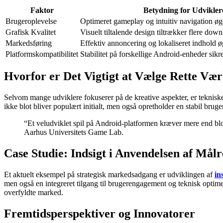
Faktor
Betydning for Udvikler
Brugeroplevelse
Optimeret gameplay og intuitiv navigation ø
Grafisk Kvalitet
Visuelt tiltalende design tiltrækker flere dow
Markedsføring
Effektiv annoncering og lokaliseret indhold 
Platformskompatibilitet
Stabilitet på forskellige Android-enheder sikr
Hvorfor er Det Vigtigt at Vælge Rette Vær
Selvom mange udviklere fokuserer på de kreative aspekter, er tekniske 
ikke blot bliver populært initialt, men også opretholder en stabil bruge
“Et veludviklet spil på Android-platformen kræver mere end blot
Aarhus Universitets Game Lab.
Case Studie: Indsigt i Anvendelsen af Målr
Et aktuelt eksempel på strategisk markedsadgang er udviklingen af
in
men også en integreret tilgang til brugerengagement og teknisk optimerin
overfyldte marked.
Fremtidsperspektiver og Innovatorer