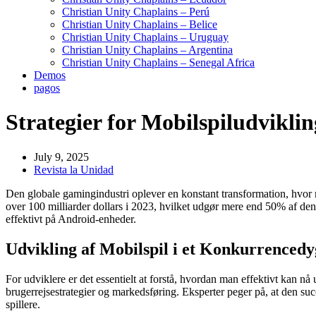
Christian Unity Chaplains – Perú
Christian Unity Chaplains – Belice
Christian Unity Chaplains – Uruguay
Christian Unity Chaplains – Argentina
Christian Unity Chaplains – Senegal Africa
Demos
pagos
Strategier for Mobilspiludvikl
July 9, 2025
Revista la Unidad
Den globale gamingindustri oplever en konstant transformation, hvor 
over
100 milliarder dollars
i 2023, hvilket udgør mere end 50% af den g
effektivt på Android-enheder.
Udvikling af Mobilspil i et Konkurrenced
For udviklere er det essentielt at forstå, hvordan man effektivt kan nå
brugerrejsestrategier og markedsføring. Eksperter peger på, at den suc
spillere.