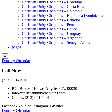
Christian Unity Chaplains – Honduras
Christian Unity Chaplains – Costa Rica
Christian Unity Chaplains – Colombia
Christian Unity Chaplains – República Dominicana
Christian Unity Chaplains – Ecuador
Christian Unity Chaplains – Perú
Christian Unity Chaplains – Belice
Christian Unity Chaplains – Uruguay
Christian Unity Chaplains – Argentina
Christian Unity Chaplains – Senegal Africa
pagos
X
Donar y Ofrendar
Call Now
(213) 651-5401
P.O. Box 30516 Los Ángeles CA, 90030
info@christianunitychaplains.com
Call us: (213) 651-5401
Facebook
Youtube
Instagram
X-twitter
Donar y Ofrendar