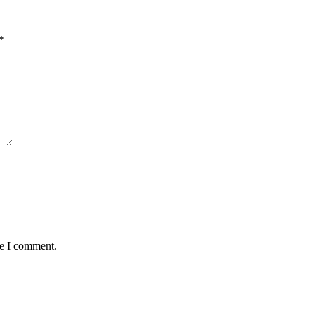
*
me I comment.