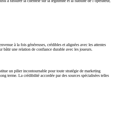
à rassurer la clientèle sur la légitimité et la fiabilité de l’opérateur,
nvenue à la fois généreuses, crédibles et alignées avec les attentes
ur bâtir une relation de confiance durable avec les joueurs.
stitue un pilier incontournable pour toute stratégie de marketing
à long terme. La crédibilité accordée par des sources spécialisées telles