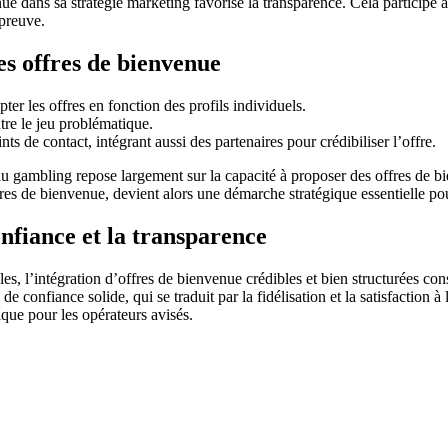
dans sa stratégie marketing favorise la transparence. Cela participe aussi 
épreuve.
es offres de bienvenue
ter les offres en fonction des profils individuels.
ntre le jeu problématique.
s de contact, intégrant aussi des partenaires pour crédibiliser l’offre.
u gambling repose largement sur la capacité à proposer des offres de bie
ffres de bienvenue, devient alors une démarche stratégique essentielle po
onfiance et la transparence
es, l’intégration d’offres de bienvenue crédibles et bien structurées con
 de confiance solide, qui se traduit par la fidélisation et la satisfaction 
ique pour les opérateurs avisés.