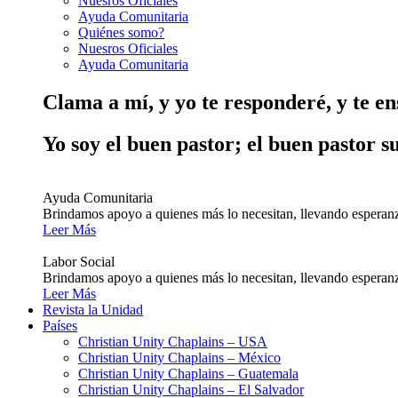
Nuesros Oficiales
Ayuda Comunitaria
Quiénes somo?
Nuesros Oficiales
Ayuda Comunitaria
Clama a mí, y yo te responderé, y te e
Yo soy el buen pastor; el buen pastor s
Ayuda Comunitaria
Brindamos apoyo a quienes más lo necesitan, llevando esperanz
Leer Más
Labor Social
Brindamos apoyo a quienes más lo necesitan, llevando esperanz
Leer Más
Revista la Unidad
Países
Christian Unity Chaplains – USA
Christian Unity Chaplains – México
Christian Unity Chaplains – Guatemala
Christian Unity Chaplains – El Salvador