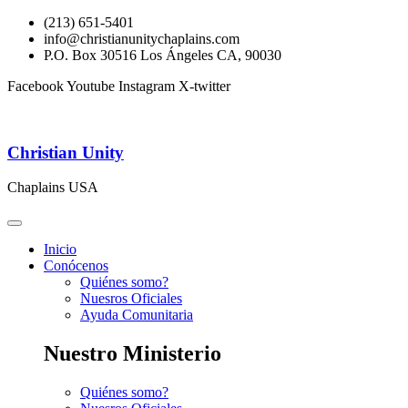
(213) 651-5401
info@christianunitychaplains.com
P.O. Box 30516 Los Ángeles CA, 90030
Facebook
Youtube
Instagram
X-twitter
Christian Unity
Chaplains USA
Inicio
Conócenos
Quiénes somo?
Nuesros Oficiales
Ayuda Comunitaria
Nuestro Ministerio
Quiénes somo?