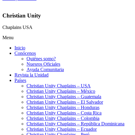
Christian Unity
Chaplains USA
Menu
Inicio
Conócenos
Quiénes somo?
Nuesros Oficiales
Ayuda Comunitaria
Revista la Unidad
Países
Christian Unity Chaplains – USA
Christian Unity Chaplains – México
Christian Unity Chaplains – Guatemala
Christian Unity Chaplains – El Salvador
Christian Unity Chaplains – Honduras
Christian Unity Chaplains – Costa Rica
Christian Unity Chaplains – Colombia
Christian Unity Chaplains – República Dominicana
Christian Unity Chaplains – Ecuador
Christian Unity Chaplains – Perú