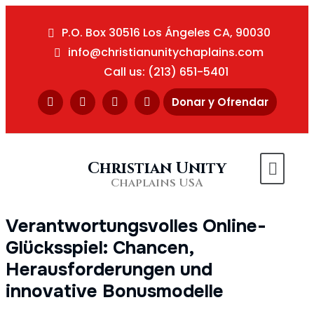
P.O. Box 30516 Los Ángeles CA, 90030
info@christianunitychaplains.com
Call us: (213) 651-5401
Donar y Ofrendar
Christian Unity
Chaplains USA
Verantwortungsvolles Online-
Glücksspiel: Chancen,
Herausforderungen und
innovative Bonusmodelle