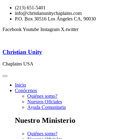
(213) 651-5401
info@christianunitychaplains.com
P.O. Box 30516 Los Ángeles CA, 90030
Facebook
Youtube
Instagram
X-twitter
Christian Unity
Chaplains USA
Inicio
Conócenos
Quiénes somo?
Nuesros Oficiales
Ayuda Comunitaria
Nuestro Ministerio
Quiénes somo?