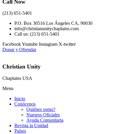
Call Now
(213) 651-5401
P.O. Box 30516 Los Ángeles CA, 90030
info@christianunitychaplains.com
Call us: (213) 651-5401
Facebook
Youtube
Instagram
X-twitter
Donar y Ofrendar
Christian Unity
Chaplains USA
Menu
Inicio
Conócenos
Quiénes somo?
Nuesros Oficiales
Ayuda Comunitaria
Revista la Unidad
Países