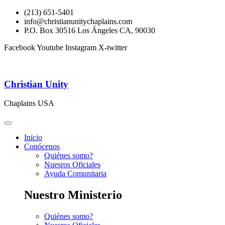
(213) 651-5401
info@christianunitychaplains.com
P.O. Box 30516 Los Ángeles CA, 90030
Facebook
Youtube
Instagram
X-twitter
Christian Unity
Chaplains USA
Inicio
Conócenos
Quiénes somo?
Nuesros Oficiales
Ayuda Comunitaria
Nuestro Ministerio
Quiénes somo?