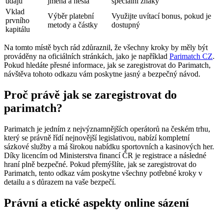
údajů
jména a hesla
speciální znaky
Vklad
Výběr platební
Využijte uvítací bonus, pokud je
prvního
metody a částky
dostupný
kapitálu
Na tomto místě bych rád zdůraznil, že všechny kroky by měly být
prováděny na oficiálních stránkách, jako je například
Parimatch CZ
.
Pokud hledáte přesné informace, jak se zaregistrovat do Parimatch,
návštěva tohoto odkazu vám poskytne jasný a bezpečný návod.
Proč právě jak se zaregistrovat do
parimatch?
Parimatch je jedním z nejvýznamnějších operátorů na českém trhu,
který se právně řídí nejnovější legislativou, nabízí kompletní
sázkové služby a má širokou nabídku sportovních a kasinových her.
Díky licencím od Ministerstva financí ČR je registrace a následné
hraní plně bezpečné. Pokud přemýšlíte, jak se zaregistrovat do
Parimatch, tento odkaz vám poskytne všechny potřebné kroky v
detailu a s důrazem na vaše bezpečí.
Právní a etické aspekty online sázení