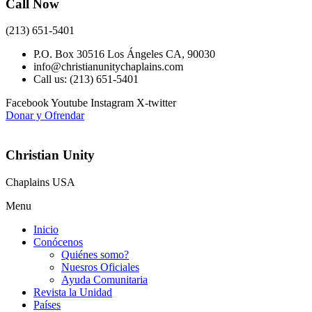
Call Now
(213) 651-5401
P.O. Box 30516 Los Ángeles CA, 90030
info@christianunitychaplains.com
Call us: (213) 651-5401
Facebook
Youtube
Instagram
X-twitter
Donar y Ofrendar
Christian Unity
Chaplains USA
Menu
Inicio
Conócenos
Quiénes somo?
Nuesros Oficiales
Ayuda Comunitaria
Revista la Unidad
Países