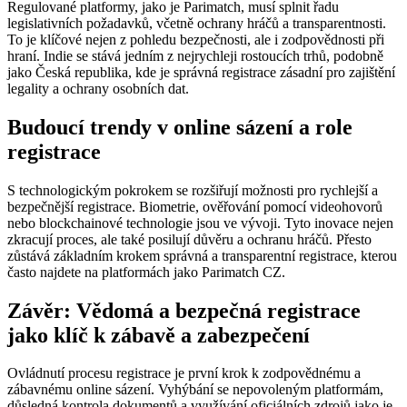
Regulované platformy, jako je Parimatch, musí splnit řadu
legislativních požadavků, včetně ochrany hráčů a transparentnosti.
To je klíčové nejen z pohledu bezpečnosti, ale i zodpovědnosti při
hraní. Indie se stává jedním z nejrychleji rostoucích trhů, podobně
jako Česká republika, kde je správná registrace zásadní pro zajištění
legality a ochrany osobních dat.
Budoucí trendy v online sázení a role
registrace
S technologickým pokrokem se rozšiřují možnosti pro rychlejší a
bezpečnější registrace. Biometrie, ověřování pomocí videohovorů
nebo blockchainové technologie jsou ve vývoji. Tyto inovace nejen
zkracují proces, ale také posilují důvěru a ochranu hráčů. Přesto
zůstává základním krokem správná a transparentní registrace, kterou
často najdete na platformách jako Parimatch CZ.
Závěr: Vědomá a bezpečná registrace
jako klíč k zábavě a zabezpečení
Ovládnutí procesu registrace je první krok k zodpovědnému a
zábavnému online sázení. Vyhýbání se nepovoleným platformám,
důsledná kontrola dokumentů a využívání oficiálních zdrojů jako je