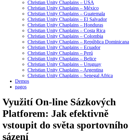
Christian Unity Chaplains – USA
Christian Unity Chaplains – México
Christian Unity Chaplains – Guatemala
Christian Unity Chaplains – El Salvador
Christian Unity Chaplains – Honduras
Christian Unity Chaplains – Costa Rica
Christian Unity Chaplains – Colombia
Christian Unity Chaplains – República Dominicana
Christian Unity Chaplains – Ecuador
Christian Unity Chaplains – Perú
Christian Unity Chaplains – Belice
Christian Unity Chaplains – Uruguay
Christian Unity Chaplains – Argentina
Christian Unity Chaplains – Senegal Africa
Demos
pagos
Využití On-line Sázkových
Platforem: Jak efektivně
vstoupit do světa sportovního
sázení