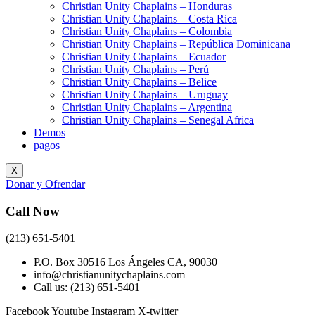
Christian Unity Chaplains – Honduras
Christian Unity Chaplains – Costa Rica
Christian Unity Chaplains – Colombia
Christian Unity Chaplains – República Dominicana
Christian Unity Chaplains – Ecuador
Christian Unity Chaplains – Perú
Christian Unity Chaplains – Belice
Christian Unity Chaplains – Uruguay
Christian Unity Chaplains – Argentina
Christian Unity Chaplains – Senegal Africa
Demos
pagos
X
Donar y Ofrendar
Call Now
(213) 651-5401
P.O. Box 30516 Los Ángeles CA, 90030
info@christianunitychaplains.com
Call us: (213) 651-5401
Facebook
Youtube
Instagram
X-twitter