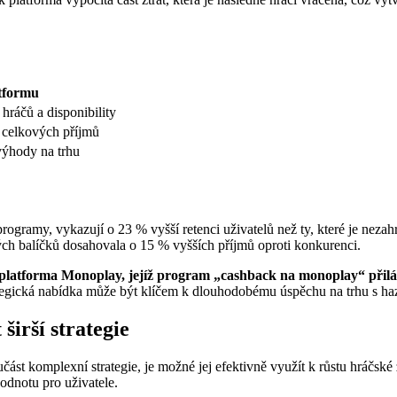
tformu
hráčů a disponibility
 celkových příjmů
výhody na trhu
 programy, vykazují o 23 % vyšší retenci uživatelů než ty, které je nez
ých balíčků dosahovala o 15 % vyšších příjmů oproti konkurenci.
atforma Monoplay, jejíž program „cashback na monoplay“ přilákal
rategická nabídka může být klíčem k dlouhodobému úspěchu na trhu s ha
širší strategie
učást komplexní strategie, je možné jej efektivně využít k růstu hrá
odnotu pro uživatele.