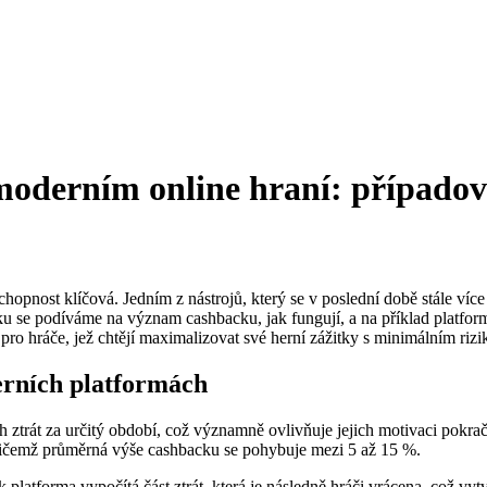
oderním online hraní: případov
opnost klíčová. Jedním z nástrojů, který se v poslední době stále víc
ánku se podíváme na význam cashbacku, jak fungují, a na příklad platfo
 pro hráče, jež chtějí maximalizovat své herní zážitky s minimálním riz
erních platformách
 ztrát za určitý období, což významně ovlivňuje jejich motivaci pokra
přičemž průměrná výše cashbacku se pohybuje mezi 5 až 15 %.
atforma vypočítá část ztrát, která je následně hráči vrácena, což vytvá