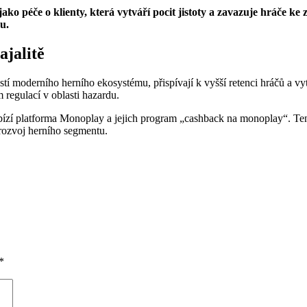
 péče o klienty, která vytváří pocit jistoty a zavazuje hráče ke
u.
ajalitě
moderního herního ekosystému, přispívají k vyšší retenci hráčů a vyt
m regulací v oblasti hazardu.
nabízí platforma Monoplay a jejich program „cashback na monoplay“. Ten
 rozvoj herního segmentu.
*