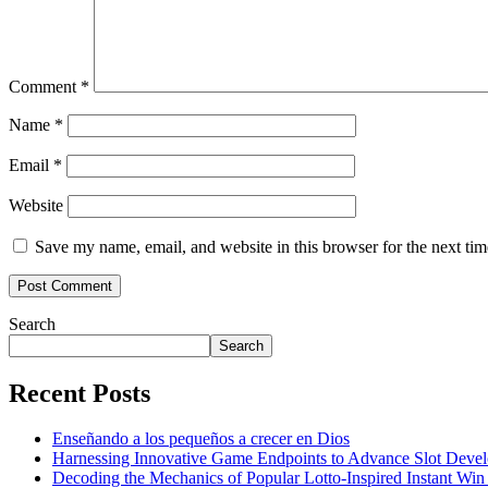
Comment
*
Name
*
Email
*
Website
Save my name, email, and website in this browser for the next ti
Search
Search
Recent Posts
Enseñando a los pequeños a crecer en Dios
Harnessing Innovative Game Endpoints to Advance Slot Develo
Decoding the Mechanics of Popular Lotto-Inspired Instant Wi