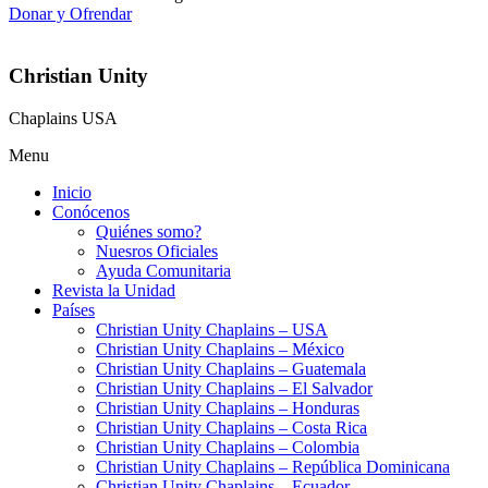
Donar y Ofrendar
Christian Unity
Chaplains USA
Menu
Inicio
Conócenos
Quiénes somo?
Nuesros Oficiales
Ayuda Comunitaria
Revista la Unidad
Países
Christian Unity Chaplains – USA
Christian Unity Chaplains – México
Christian Unity Chaplains – Guatemala
Christian Unity Chaplains – El Salvador
Christian Unity Chaplains – Honduras
Christian Unity Chaplains – Costa Rica
Christian Unity Chaplains – Colombia
Christian Unity Chaplains – República Dominicana
Christian Unity Chaplains – Ecuador