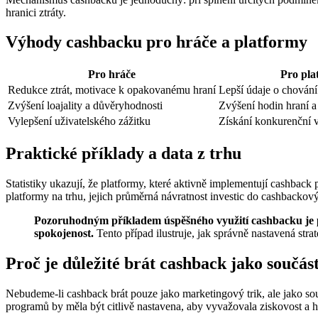
hranici ztráty.
Výhody cashbacku pro hráče a platformy
Pro hráče
Pro pla
Redukce ztrát, motivace k opakovanému hraní
Lepší údaje o chování 
Zvýšení loajality a důvěryhodnosti
Zvýšení hodin hraní a
Vylepšení uživatelského zážitku
Získání konkurenční 
Praktické příklady a data z trhu
Statistiky ukazují, že platformy, které aktivně implementují cashback
platformy na trhu, jejich průměrná návratnost investic do cashbackov
Pozoruhodným příkladem úspěšného využití cashbacku je pl
spokojenost.
Tento případ ilustruje, jak správně nastavená st
Proč je důležité brát cashback jako součást 
Nebudeme-li cashback brát pouze jako marketingový trik, ale jako so
programů by měla být citlivě nastavena, aby vyvažovala ziskovost a h