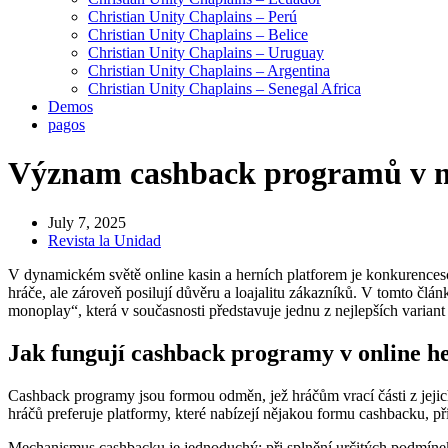
Christian Unity Chaplains – Perú
Christian Unity Chaplains – Belice
Christian Unity Chaplains – Uruguay
Christian Unity Chaplains – Argentina
Christian Unity Chaplains – Senegal Africa
Demos
pagos
Význam cashback programů v m
July 7, 2025
Revista la Unidad
V dynamickém světě online kasin a herních platforem je konkurencesch
hráče, ale zároveň posilují důvěru a loajalitu zákazníků. V tomto čl
monoplay“, která v současnosti představuje jednu z nejlepších variant
Jak fungují cashback programy v online h
Cashback programy jsou formou odměn, jež hráčům vrací části z jejich
hráčů preferuje platformy, které nabízejí nějakou formu cashbacku, 
Mechanismus cashbacku je jednoduchý: při splnění určitých podmínek pl