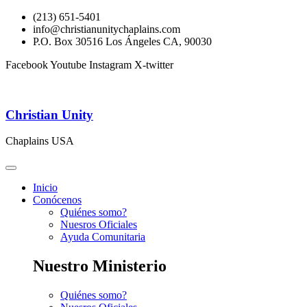
(213) 651-5401
info@christianunitychaplains.com
P.O. Box 30516 Los Ángeles CA, 90030
Facebook
Youtube
Instagram
X-twitter
Christian Unity
Chaplains USA
Inicio
Conócenos
Quiénes somo?
Nuesros Oficiales
Ayuda Comunitaria
Nuestro Ministerio
Quiénes somo?