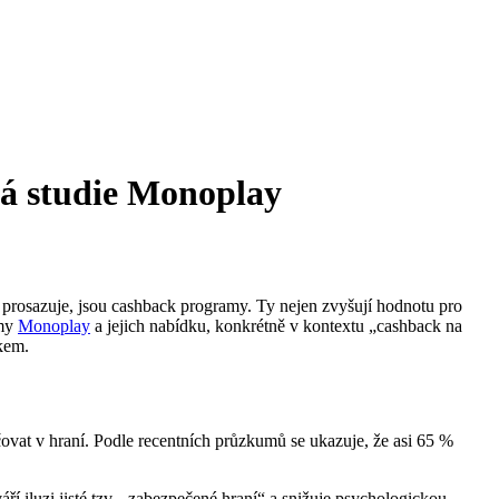
á studie Monoplay
e prosazuje, jsou cashback programy. Ty nejen zvyšují hodnotu pro
rmy
Monoplay
a jejich nabídku, konkrétně v kontextu „cashback na
ikem.
čovat v hraní. Podle recentních průzkumů se ukazuje, že asi 65 %
ří iluzi jisté tzv. „zabezpečené hraní“ a snižuje psychologickou