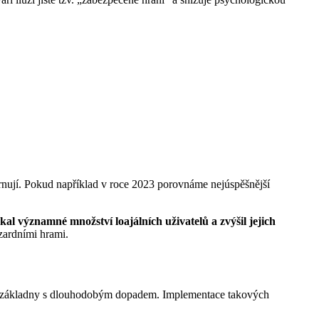
ahrnují. Pokud například v roce 2023 porovnáme nejúspěšnější
 významné množství loajálních uživatelů a zvýšil jejich
zardními hrami.
čské základny s dlouhodobým dopadem. Implementace takových